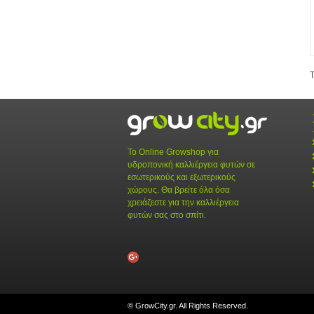
Τ
Το Online Growshop για
υδροπονική καλλιέργεια φυτών σε
εσωτερικούς και εξωτερικούς
χώρους. Θα βρείτε όλα όσα
χρειάζεστε για την καλλιέργεια
φυτών σας στο σπίτι.
© GrowCity.gr. All Rights Reserved.