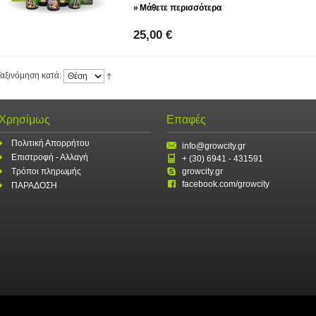
»
Μάθετε περισσότερα
25,00 €
αξινόμηση κατά:
Χρησίμως
Επαφές
Πολιτική Απορρήτου
info@growcity.gr
Επιστροφή - Αλλαγή
+ (30) 6941 - 431591
Τρόποι πληρωμής
growcity.gr
facebook.com/growcity
ΠΑΡΑΔΟΣΗ