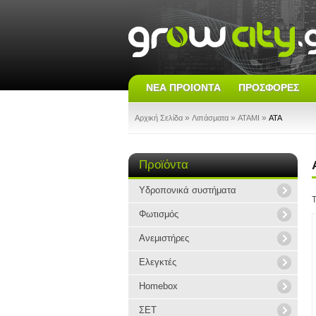
ΝΈΑ ΠΡΟΙΌΝΤΑ
ΠΡΟΣΦΟΡΈΣ
»
»
»
Αρχική Σελίδα
Λιπάσματα
ATAMI
ATA
Προϊόντα
Υδροπονικά συστήματα
Τ
Φωτισμός
Ανεμιστήρες
Ελεγκτές
Homebox
ΣΕΤ