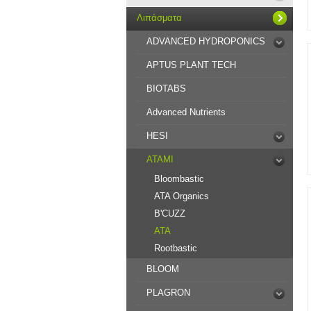
Λιπάσματα
ADVANCED HYDROPONICS
APTUS PLANT TECH
BIOTABS
Advanced Nutrients
HESI
ATAMI
Bloombastic
ATA Organics
B'CUZZ
ATA
Rootbastic
BLOOM
PLAGRON